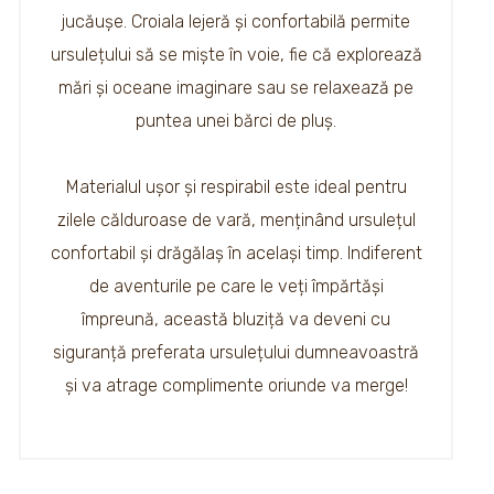
jucăușe. Croiala lejeră și confortabilă permite
ursulețului să se miște în voie, fie că explorează
mări și oceane imaginare sau se relaxează pe
puntea unei bărci de pluș.
Materialul ușor și respirabil este ideal pentru
zilele călduroase de vară, menținând ursulețul
confortabil și drăgălaș în același timp. Indiferent
de aventurile pe care le veți împărtăși
împreună, această bluziță va deveni cu
siguranță preferata ursulețului dumneavoastră
și va atrage complimente oriunde va merge!