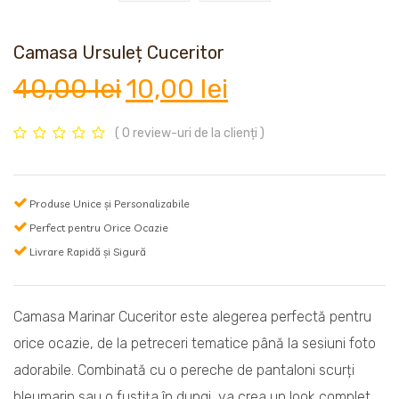
Camasa Ursuleț Cuceritor
Prețul
Prețul
40,00
lei
10,00
lei
inițial
curent
( 0 review-uri de la clienți )
a
este:
Produse Unice și Personalizabile
Perfect pentru Orice Ocazie
fost:
10,00 lei.
Livrare Rapidă și Sigură
40,00 lei.
Camasa Marinar Cuceritor este alegerea perfectă pentru
orice ocazie, de la petreceri tematice până la sesiuni foto
adorabile. Combinată cu o pereche de pantaloni scurți
bleumarin sau o fustița în dungi, va crea un look complet