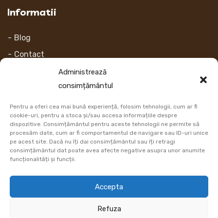
Informatii
Blog
Contact
Despre noi
Administrează
consimțământul
Contul Meu
Pentru a oferi cea mai bună experiență, folosim tehnologii, cum ar fi
Link-uri
cookie-uri, pentru a stoca și/sau accesa informațiile despre
dispozitive. Consimțământul pentru aceste tehnologii ne permite să
procesăm date, cum ar fi comportamentul de navigare sau ID-uri unice
Retur
pe acest site. Dacă nu îți dai consimțământul sau îți retragi
consimțământul dat poate avea afecte negative asupra unor anumite
Metoda de plata
funcționalități și funcții.
Informatii Livrare
Accepta
Cum comand
Refuza