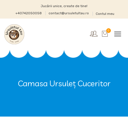
Jucării unice, create de tine!
+40742050058
contact@ursuletultau.ro
Contul meu
0
Camasa Ursuleț Cuceritor