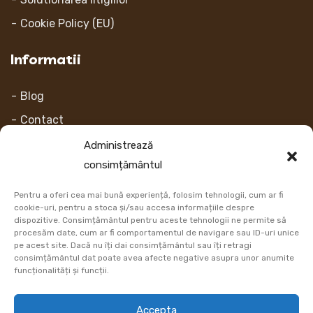
Cookie Policy (EU)
Informatii
Blog
Contact
Despre noi
Administrează
consimțământul
Contul Meu
Pentru a oferi cea mai bună experiență, folosim tehnologii, cum ar fi
Link-uri
cookie-uri, pentru a stoca și/sau accesa informațiile despre
dispozitive. Consimțământul pentru aceste tehnologii ne permite să
procesăm date, cum ar fi comportamentul de navigare sau ID-uri unice
Retur
pe acest site. Dacă nu îți dai consimțământul sau îți retragi
consimțământul dat poate avea afecte negative asupra unor anumite
Metoda de plata
funcționalități și funcții.
Informatii Livrare
Accepta
Cum comand