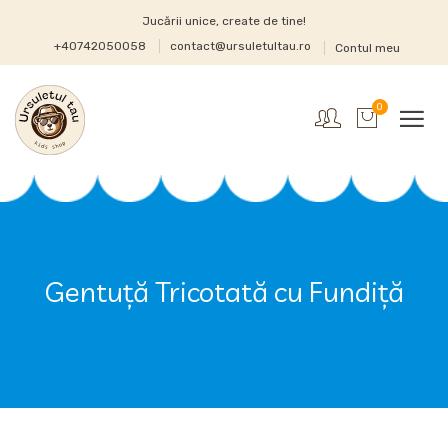
Jucării unice, create de tine!
+40742050058
contact@ursuletultau.ro
Contul meu
0
Gentuță Tricotată cu Fundiță