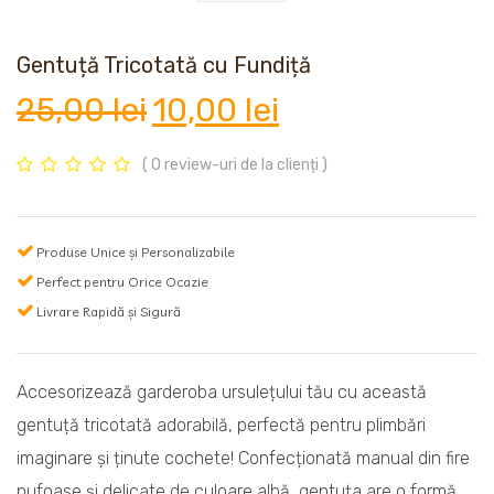
Gentuță Tricotată cu Fundiță
Prețul
Prețul
25,00
lei
10,00
lei
inițial
curent
( 0 review-uri de la clienți )
a
este:
Produse Unice și Personalizabile
Perfect pentru Orice Ocazie
fost:
10,00 lei.
Livrare Rapidă și Sigură
25,00 lei.
Accesorizează garderoba ursulețului tău cu această
gentuță tricotată adorabilă, perfectă pentru plimbări
imaginare și ținute cochete! Confecționată manual din fire
pufoase și delicate de culoare albă, gentuța are o formă