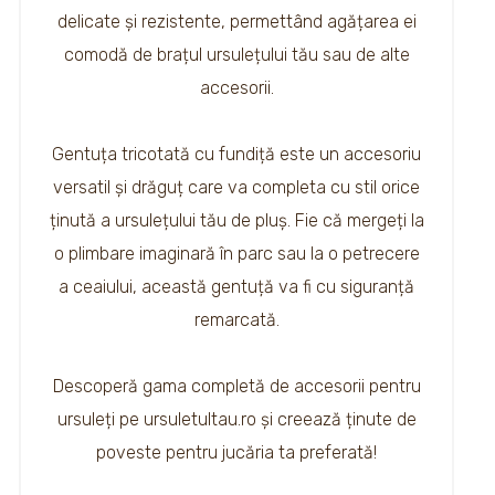
delicate și rezistente, permettând agățarea ei
comodă de brațul ursulețului tău sau de alte
accesorii.
Gentuța tricotată cu fundiță este un accesoriu
versatil și drăguț care va completa cu stil orice
ținută a ursulețului tău de pluș. Fie că mergeți la
o plimbare imaginară în parc sau la o petrecere
a ceaiului, această gentuță va fi cu siguranță
remarcată.
Descoperă gama completă de accesorii pentru
ursuleți pe ursuletultau.ro și creează ținute de
poveste pentru jucăria ta preferată!