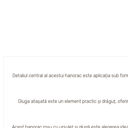
Detaliul central al acestui hanorac este aplicația sub for
Gluga atașată este un element practic și drăguț, oferin
Acest hanorac roșu cu ursuleț și glugă este alegerea ideală