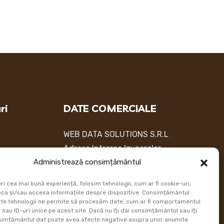
ri
DATE COMERCIALE
WEB DATA SOLUTIONS S.R.L
Adresa:Intrarea Izvoarelor
a de plata
Administrează consimțământul
Nr. 6, Otopeni,Ilfov
atii Livrare
Telefon:
+40742050058
ri cea mai bună experiență, folosim tehnologii, cum ar fi cookie-uri,
comand
Email:
contact@ursuletultau.ro
oca și/sau accesa informațiile despre dispozitive. Consimțământul
te tehnologii ne permite să procesăm date, cum ar fi comportamentul
sau ID-uri unice pe acest site. Dacă nu îți dai consimțământul sau îți
simțământul dat poate avea afecte negative asupra unor anumite