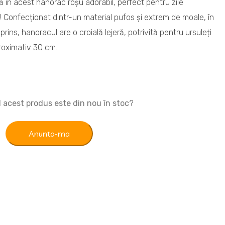
ă în acest hanorac roșu adorabil, perfect pentru zile
! Confecționat dintr-un material pufos și extrem de moale, în
rins, hanoracul are o croială lejeră, potrivită pentru ursuleți
aproximativ 30 cm.
nd acest produs este din nou în stoc?
Anunta-ma