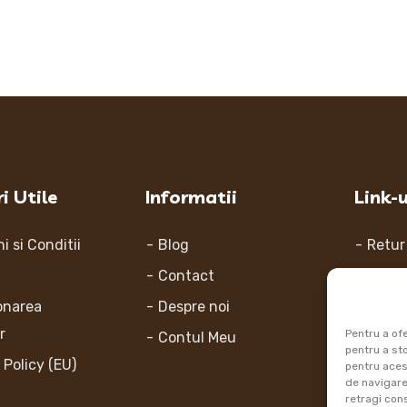
i Utile
Informatii
Link-u
i si Conditii
Blog
Retur
Contact
Metod
onarea
Despre noi
Inform
or
Pentru a ofe
Contul Meu
Cum 
pentru a st
 Policy (EU)
pentru aces
de navigare 
retragi con