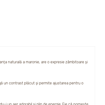
nuanța naturală a maronie, are o expresie zâmbitoare și
ugă un contrast plăcut și permite ajustarea pentru o
u-i un aer adorabil și plin de energie. Fie că pornește