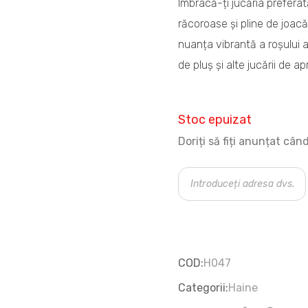
Îmbracă-ți jucăria preferat
răcoroase și pline de joacă
nuanța vibrantă a roșului ap
de pluș și alte jucării de 
Stoc epuizat
Doriți să fiți anunțat câ
COD:
H047
Categorii:
Haine