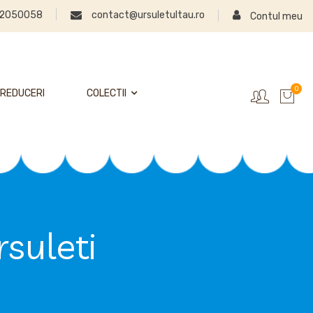
2050058
contact@ursuletultau.ro
Contul meu
0
REDUCERI
COLECTII
suleti