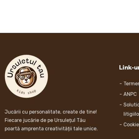
Link-ur
Termen
ANPC
Soluti
Jucării cu personalitate, create de tine!
litigiil
Fiecare jucărie de pe Ursulețul Tău
Cookie
poartă amprenta creativității tale unice.