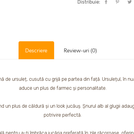
Distribuie:
Descriere
Review-uri (0)
mă de ursuleț, cusută cu grijă pe partea din față. Ursulețul, în 
aduce un plus de farmec și personalitate.
d un plus de căldură și un look jucăuș. Șnurul alb al glugii ada
potrivire perfectă.
 pentru a-ți îmbrăca jucăria preferată în zile răcoroase, oferind