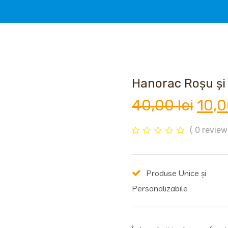
Hanorac Roșu și 
Preț
40,00
lei
10,
iniți
( 0 review-
a
Produse Unice și
fost
Personalizabile
40,0