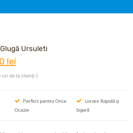
Glugă Ursuleti
ul
Prețul
00
lei
al
curent
uri de la clienți )
este:
Perfect pentru Orice
Livrare Rapidă și
:
10,00 lei.
Ocazie
Sigură
0 lei.