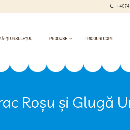
+4074
Ă-ȚI URSULEȚUL
PRODUSE
TRICOURI COPII
ac Roșu și Glugă Ur