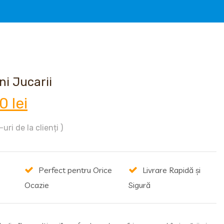
ni Jucarii
ul
Prețul
00
lei
l
curent
uri de la clienți )
este:
Perfect pentru Orice
Livrare Rapidă și
85,00 lei.
Ocazie
Sigură
 lei.