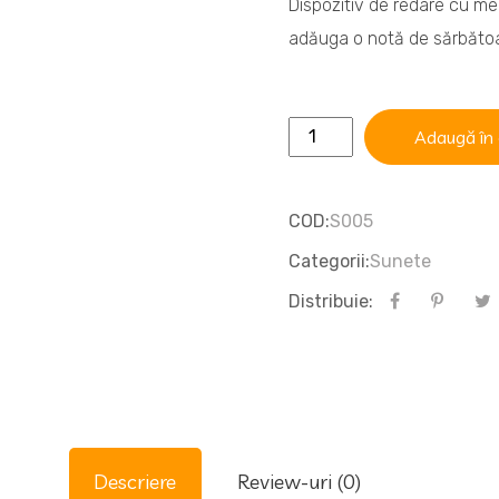
Dispozitiv de redare cu melo
adăuga o notă de sărbătoar
Cantitate
Adaugă în
Sunet
La
COD:
S005
multi
Categorii:
Sunete
Ani
Jucarii
Distribuie:
Descriere
Review-uri (0)