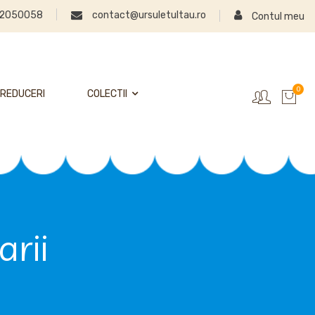
2050058
contact@ursuletultau.ro
Contul meu
0
REDUCERI
COLECTII
arii