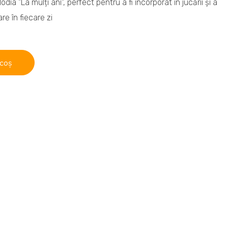
dia "La mulți ani", perfect pentru a fi incorporat în jucării și a
e în fiecare zi
 coș