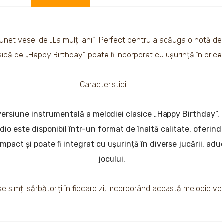
net vesel de „La mulți ani”! Perfect pentru a adăuga o notă de să
ică de „Happy Birthday” poate fi incorporat cu ușurință în orice 
Caracteristici:
versiune instrumentală a melodiei clasice „Happy Birthday”, 
dio este disponibil într-un format de înaltă calitate, oferind
mpact și poate fi integrat cu ușurință în diverse jucării, ad
jocului.
se simți sărbătoriți în fiecare zi, incorporând această melodie vese