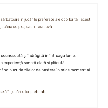
rbătoare în jucăriile preferate ale copiilor tăi, acest
jucărie de pluș sau interactivă.
recunoscută și îndrăgită în întreaga lume.
 o experiență sonoră clară și plăcută.
ucând bucuria zilelor de naștere în orice moment al
lă în jucăriile lor preferate!