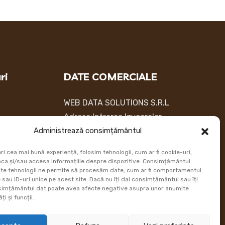
ri
DATE COMERCIALE
WEB DATA SOLUTIONS S.R.L
Adresa:Intrarea Izvoarelor
a de plata
Administrează consimțământul
Nr. 6, Otopeni,Ilfov
atii Livrare
Telefon:
+40742050058
ri cea mai bună experiență, folosim tehnologii, cum ar fi cookie-uri,
comand
Email:
contact@ursuletultau.ro
oca și/sau accesa informațiile despre dispozitive. Consimțământul
te tehnologii ne permite să procesăm date, cum ar fi comportamentul
sau ID-uri unice pe acest site. Dacă nu îți dai consimțământul sau îți
simțământul dat poate avea afecte negative asupra unor anumite
ți și funcții.