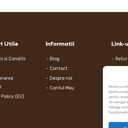
i Utile
Informatii
Link-u
i si Conditii
Blog
Retur
Contact
Metod
onarea
Despre noi
Inform
or
Pentru a ofe
Contul Meu
Cum 
pentru a st
 Policy (EU)
pentru aces
de navigare 
retragi con
funcționalită