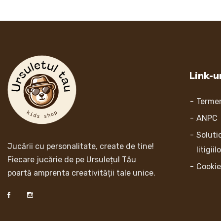
Link-ur
Termen
ANPC
Soluti
Jucării cu personalitate, create de tine!
litigiil
Fiecare jucărie de pe Ursulețul Tău
Cookie
poartă amprenta creativității tale unice.