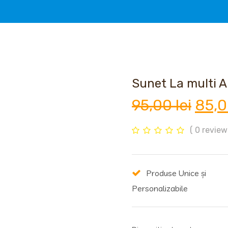
Sunet La multi A
Preț
95,00
lei
85,
iniția
( 0 review-
a
Produse Unice și
fost:
Personalizabile
95,00