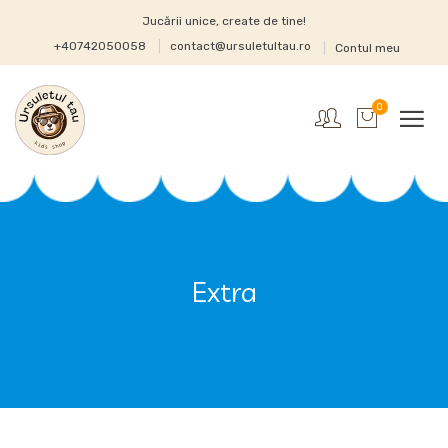
Jucării unice, create de tine!
+40742050058
contact@ursuletultau.ro
Contul meu
0
Extra