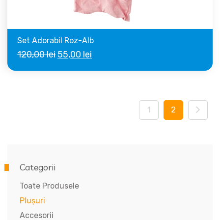
Set Adorabil Roz-Alb
Prețul
Prețul
120,00
lei
55,00
lei
inițial
curent
a
este:
fost:
55,00 lei.
1
2
120,00 lei.
Categorii
Toate Produsele
Plușuri
Accesorii