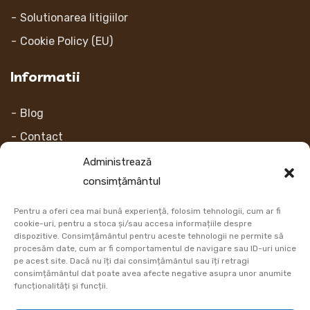
Solutionarea litigiilor
Cookie Policy (EU)
Informatii
Blog
Contact
Despre noi
Administrează
consimțământul
Contul Meu
Pentru a oferi cea mai bună experiență, folosim tehnologii, cum ar fi
Link-uri
cookie-uri, pentru a stoca și/sau accesa informațiile despre
dispozitive. Consimțământul pentru aceste tehnologii ne permite să
procesăm date, cum ar fi comportamentul de navigare sau ID-uri unice
Retur
pe acest site. Dacă nu îți dai consimțământul sau îți retragi
consimțământul dat poate avea afecte negative asupra unor anumite
Metoda de plata
funcționalități și funcții.
Informatii Livrare