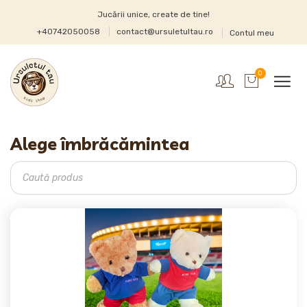
Jucării unice, create de tine!
+40742050058
contact@ursuletultau.ro
Contul meu
0
Alege îmbrăcămintea