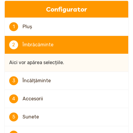
Configurator
1
Pluș
2
Îmbrăcăminte
Aici vor apărea selecțiile.
3
Încălțăminte
4
Accesorii
5
Sunete