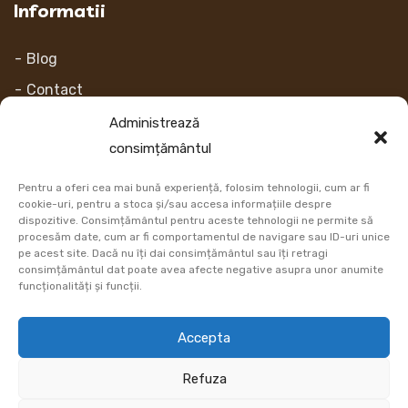
Informatii
Blog
Contact
Despre noi
Administrează
consimțământul
Contul Meu
Pentru a oferi cea mai bună experiență, folosim tehnologii, cum ar fi
Link-uri
cookie-uri, pentru a stoca și/sau accesa informațiile despre
dispozitive. Consimțământul pentru aceste tehnologii ne permite să
procesăm date, cum ar fi comportamentul de navigare sau ID-uri unice
Retur
pe acest site. Dacă nu îți dai consimțământul sau îți retragi
consimțământul dat poate avea afecte negative asupra unor anumite
Metoda de plata
funcționalități și funcții.
Informatii Livrare
Accepta
Cum comand
Refuza
DATE COMERCIALE